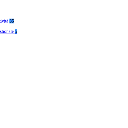
tività
35
stionale
5