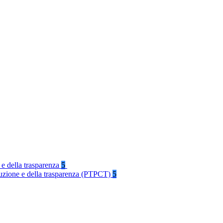
 e della trasparenza
5
rruzione e della trasparenza (PTPCT)
5