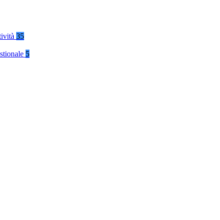
tività
35
stionale
5