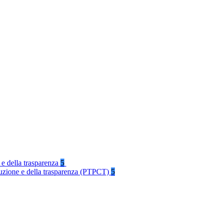
 e della trasparenza
5
rruzione e della trasparenza (PTPCT)
5