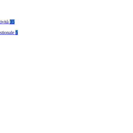
tività
35
stionale
5