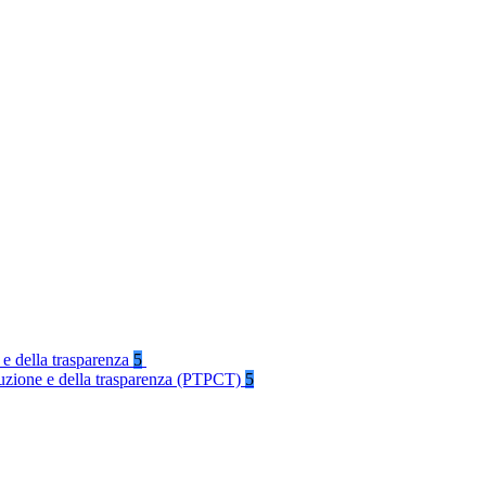
 e della trasparenza
5
rruzione e della trasparenza (PTPCT)
5