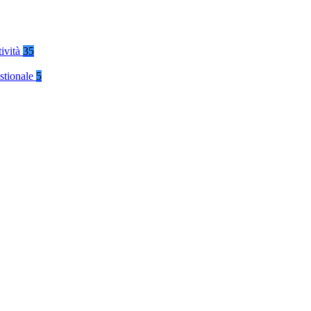
tività
35
stionale
5