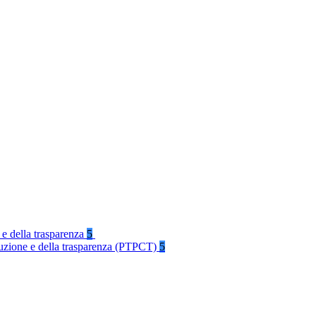
 e della trasparenza
5
rruzione e della trasparenza (PTPCT)
5