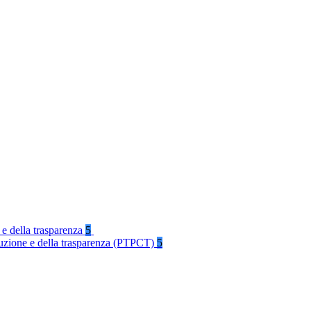
 e della trasparenza
5
rruzione e della trasparenza (PTPCT)
5