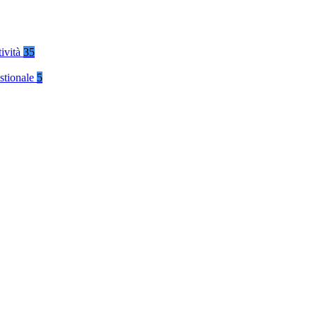
tività
35
stionale
5