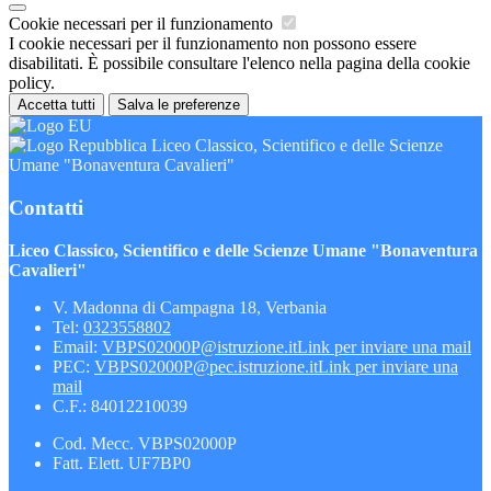
Cookie necessari per il funzionamento
I cookie necessari per il funzionamento non possono essere
disabilitati. È possibile consultare l'elenco nella pagina della cookie
policy.
Accetta tutti
Salva le preferenze
Liceo Classico, Scientifico e delle Scienze
Umane "Bonaventura Cavalieri"
Contatti
Liceo Classico, Scientifico e delle Scienze Umane "Bonaventura
Cavalieri"
V. Madonna di Campagna 18, Verbania
Tel:
0323558802
Email:
VBPS02000P@istruzione.it
Link per inviare una mail
PEC:
VBPS02000P@pec.istruzione.it
Link per inviare una
mail
C.F.: 84012210039
Cod. Mecc. VBPS02000P
Fatt. Elett. UF7BP0