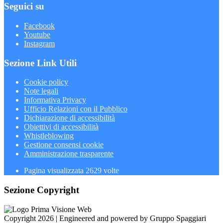
Seguici su
Facebook
Youtube
Instagram
Sezione Link Utili
Cookie policy
Note legali
Informativa Privacy
Ufficio Relazioni con il Pubblico
Dichiarazione di accessibilità
Obiettivi di accessibilità
Whistleblowing
Gestione consensi cookie
Amministrazione trasparente
Pagina visualizzata
2629
volte
Sezione Copyright
Copyright 2026 | Engineered and powered by Gruppo Spaggiari