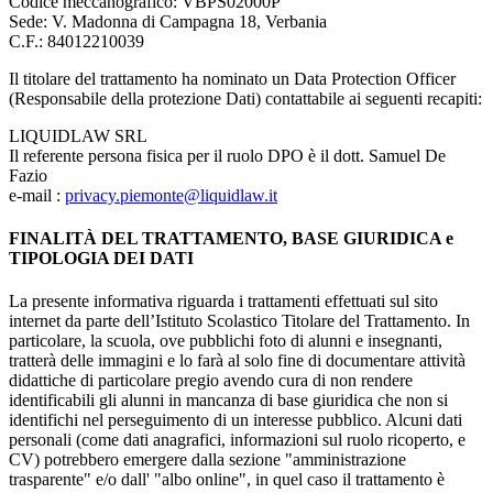
Codice meccanografico: VBPS02000P
Sede: V. Madonna di Campagna 18, Verbania
C.F.: 84012210039
Il titolare del trattamento ha nominato un Data Protection Officer
(Responsabile della protezione Dati) contattabile ai seguenti recapiti:
LIQUIDLAW SRL
Il referente persona fisica per il ruolo DPO è il dott.
Samuel De
Fazio
e-mail :
privacy.piemonte@liquidlaw.
it
FINALITÀ DEL TRATTAMENTO, BASE GIURIDICA e
TIPOLOGIA DEI DATI
La presente informativa riguarda i trattamenti effettuati sul sito
internet da parte dell’Istituto Scolastico Titolare del Trattamento. In
particolare, la scuola, ove pubblichi foto di alunni e insegnanti,
tratterà delle immagini e lo farà al solo fine di documentare attività
didattiche di particolare pregio avendo cura di non rendere
identificabili gli alunni in mancanza di base giuridica che non si
identifichi nel perseguimento di un interesse pubblico. Alcuni dati
personali (come dati anagrafici, informazioni sul ruolo ricoperto, e
CV) potrebbero emergere dalla sezione "amministrazione
trasparente" e/o dall' "albo online", in quel caso il trattamento è