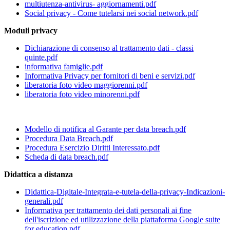
multiutenza-antivirus- aggiornamenti.pdf
Social privacy - Come tutelarsi nei social network.pdf
Moduli privacy
Dichiarazione di consenso al trattamento dati - classi
quinte.pdf
informativa famiglie.pdf
Informativa Privacy per fornitori di beni e servizi.pdf
liberatoria foto video maggiorenni.pdf
liberatoria foto video minorenni.pdf
Modello di notifica al Garante per data breach.pdf
Procedura Data Breach.pdf
Procedura Esercizio Diritti Interessato.pdf
Scheda di data breach.pdf
Didattica a distanza
Didattica-Digitale-Integrata-e-tutela-della-privacy-Indicazioni-
generali.pdf
Informativa per trattamento dei dati personali ai fine
dell'iscrizione ed utilizzazione della piattaforma Google suite
for education.pdf