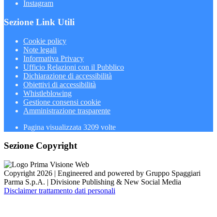
Instagram
Sezione Link Utili
Cookie policy
Note legali
Informativa Privacy
Ufficio Relazioni con il Pubblico
Dichiarazione di accessibilità
Obiettivi di accessibilità
Whistleblowing
Gestione consensi cookie
Amministrazione trasparente
Pagina visualizzata
3209
volte
Sezione Copyright
Copyright 2026 | Engineered and powered by Gruppo Spaggiari
Parma S.p.A. | Divisione Publishing & New Social Media
Disclaimer trattamento dati personali