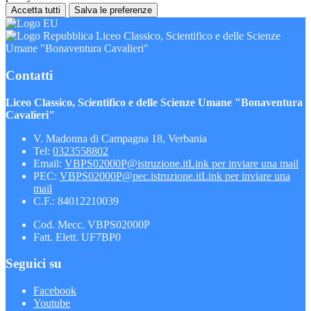
Accetta tutti
Salva le preferenze
Liceo Classico, Scientifico e delle Scienze
Umane "Bonaventura Cavalieri"
Contatti
Liceo Classico, Scientifico e delle Scienze Umane "Bonaventura
Cavalieri"
V. Madonna di Campagna 18, Verbania
Tel:
0323558802
Email:
VBPS02000P@istruzione.it
Link per inviare una mail
PEC:
VBPS02000P@pec.istruzione.it
Link per inviare una
mail
C.F.: 84012210039
Cod. Mecc. VBPS02000P
Fatt. Elett. UF7BP0
Seguici su
Facebook
Youtube