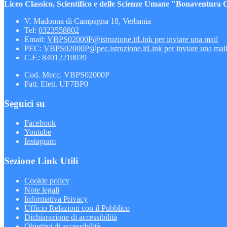
Liceo Classico, Scientifico e delle Scienze Umane "Bonaventura 
V. Madonna di Campagna 18, Verbania
Tel:
0323558802
Email:
VBPS02000P@istruzione.it
Link per inviare una mail
PEC:
VBPS02000P@pec.istruzione.it
Link per inviare una mai
C.F.: 84012210039
Cod. Mecc. VBPS02000P
Fatt. Elett. UF7BP0
Seguici su
Facebook
Youtube
Instagram
Sezione Link Utili
Cookie policy
Note legali
Informativa Privacy
Ufficio Relazioni con il Pubblico
Dichiarazione di accessibilità
Obiettivi di accessibilità