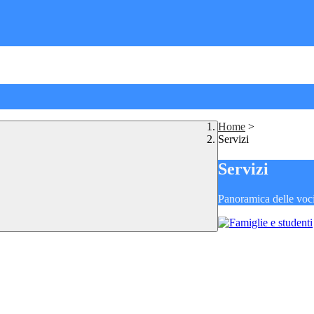
Home
>
Servizi
Servizi
Panoramica delle voc