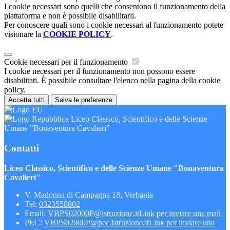
I cookie necessari sono quelli che consentono il funzionamento della
piattaforma e non è possibile disabilitarli.
Per conoscere quali sono i cookie necessari al funzionamento potete
visionare la
COOKIE POLICY
.
Cookie necessari per il funzionamento
I cookie necessari per il funzionamento non possono essere
disabilitati. È possibile consultare l'elenco nella pagina della cookie
policy.
Accetta tutti
Salva le preferenze
Liceo Classico, Scientifico e delle Scienze
Umane "Bonaventura Cavalieri"
Contatti
Liceo Classico, Scientifico e delle Scienze Umane "Bonaventura
Cavalieri"
V. Madonna di Campagna 18, Verbania
Tel:
0323558802
Email:
VBPS02000P@istruzione.it
Link per inviare una mail
PEC:
VBPS02000P@pec.istruzione.it
Link per inviare una