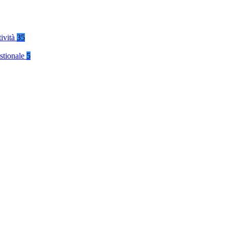
tività
35
stionale
5