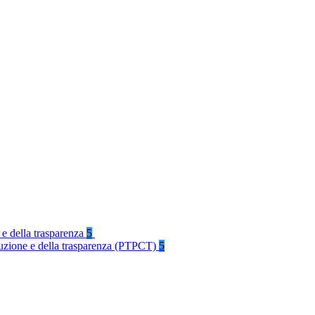
 e della trasparenza
5
rruzione e della trasparenza (PTPCT)
5