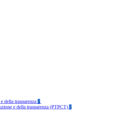
 e della trasparenza
5
rruzione e della trasparenza (PTPCT)
5