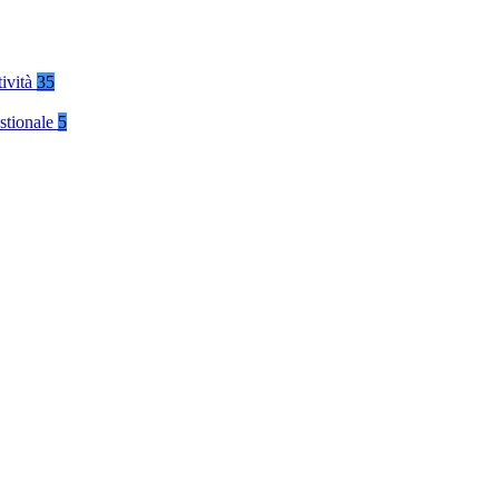
tività
35
stionale
5