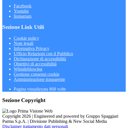
Facebook
Youtube
Instagram
Sezione Link Utili
Cookie policy
Note legali
Informativa Privacy
Ufficio Relazioni con il Pubblico
Dichiarazione di accessibilità
Obiettivi di accessibilità
Whistleblowing
Gestione consensi cookie
Amministrazione trasparente
Pagina visualizzata
868
volte
Sezione Copyright
Copyright 2026 | Engineered and powered by Gruppo Spaggiari
Parma S.p.A. | Divisione Publishing & New Social Media
Disclaimer trattamento dati personali