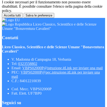
I cookie necessari per il funzionamento non possono essere
disabilitati. È possibile consultare l'elenco nella pagina della cookie
policy.
Accetta tutti
Salva le preferenze
Liceo Classico, Scientifico e delle Scienze
Umane "Bonaventura Cavalieri"
Contatti
Liceo Classico, Scientifico e delle Scienze Umane "Bonaventura
Cavalieri"
V. Madonna di Campagna 18, Verbania
Tel:
0323558802
Email:
VBPS02000P@istruzione.it
Link per inviare una mail
PEC:
VBPS02000P@pec.istruzione.it
Link per inviare una
mail
C.F.: 84012210039
Cod. Mecc. VBPS02000P
Fatt. Elett. UF7BP0
Seguici su