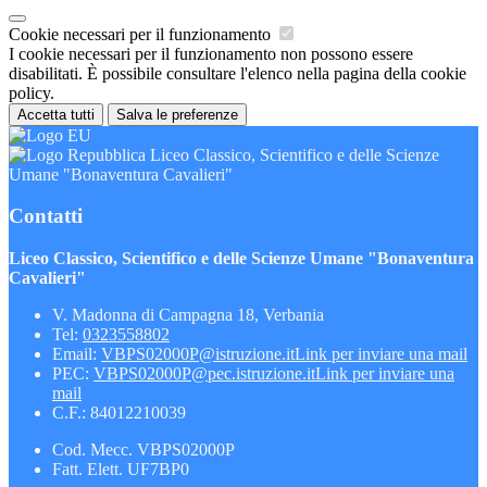
Cookie necessari per il funzionamento
I cookie necessari per il funzionamento non possono essere
disabilitati. È possibile consultare l'elenco nella pagina della cookie
policy.
Accetta tutti
Salva le preferenze
Liceo Classico, Scientifico e delle Scienze
Umane "Bonaventura Cavalieri"
Contatti
Liceo Classico, Scientifico e delle Scienze Umane "Bonaventura
Cavalieri"
V. Madonna di Campagna 18, Verbania
Tel:
0323558802
Email:
VBPS02000P@istruzione.it
Link per inviare una mail
PEC:
VBPS02000P@pec.istruzione.it
Link per inviare una
mail
C.F.: 84012210039
Cod. Mecc. VBPS02000P
Fatt. Elett. UF7BP0