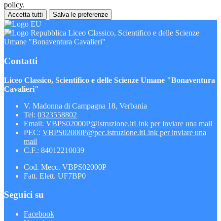
policy.
Accetta tutti
Salva le preferenze
Liceo Classico, Scientifico e delle Scienze
Umane "Bonaventura Cavalieri"
Contatti
Liceo Classico, Scientifico e delle Scienze Umane "Bonaventura
Cavalieri"
V. Madonna di Campagna 18, Verbania
Tel:
0323558802
Email:
VBPS02000P@istruzione.it
Link per inviare una mail
PEC:
VBPS02000P@pec.istruzione.it
Link per inviare una
mail
C.F.: 84012210039
Cod. Mecc. VBPS02000P
Fatt. Elett. UF7BP0
Seguici su
Facebook