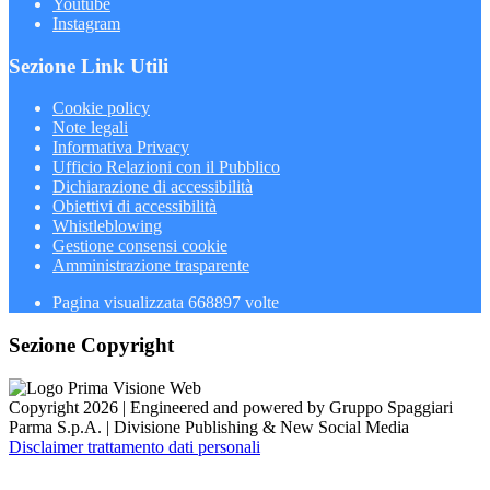
Youtube
Instagram
Sezione Link Utili
Cookie policy
Note legali
Informativa Privacy
Ufficio Relazioni con il Pubblico
Dichiarazione di accessibilità
Obiettivi di accessibilità
Whistleblowing
Gestione consensi cookie
Amministrazione trasparente
Pagina visualizzata
668897
volte
Sezione Copyright
Copyright 2026 | Engineered and powered by Gruppo Spaggiari
Parma S.p.A. | Divisione Publishing & New Social Media
Disclaimer trattamento dati personali