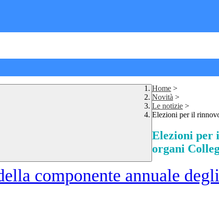
Home
>
Novità
>
Le notizie
>
Elezioni per il rinno
Elezioni per 
organi Colleg
 della componente annuale degli