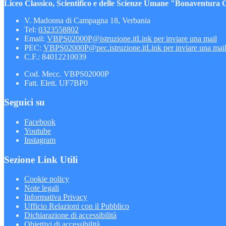
Liceo Classico, Scientifico e delle Scienze Umane "Bonaventura 
V. Madonna di Campagna 18, Verbania
Tel:
0323558802
Email:
VBPS02000P@istruzione.it
Link per inviare una mail
PEC:
VBPS02000P@pec.istruzione.it
Link per inviare una mai
C.F.: 84012210039
Cod. Mecc. VBPS02000P
Fatt. Elett. UF7BP0
Seguici su
Facebook
Youtube
Instagram
Sezione Link Utili
Cookie policy
Note legali
Informativa Privacy
Ufficio Relazioni con il Pubblico
Dichiarazione di accessibilità
Obiettivi di accessibilità