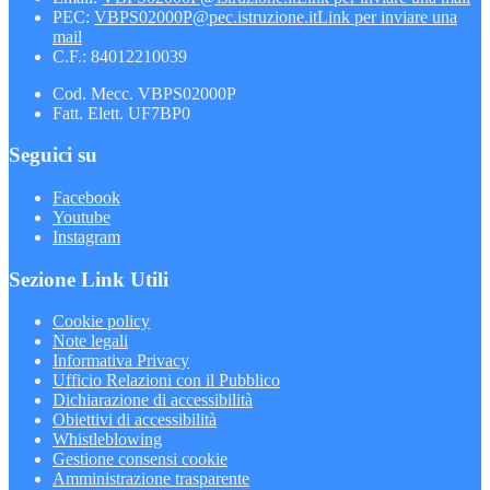
PEC:
VBPS02000P@pec.istruzione.it
Link per inviare una
mail
C.F.: 84012210039
Cod. Mecc. VBPS02000P
Fatt. Elett. UF7BP0
Seguici su
Facebook
Youtube
Instagram
Sezione Link Utili
Cookie policy
Note legali
Informativa Privacy
Ufficio Relazioni con il Pubblico
Dichiarazione di accessibilità
Obiettivi di accessibilità
Whistleblowing
Gestione consensi cookie
Amministrazione trasparente