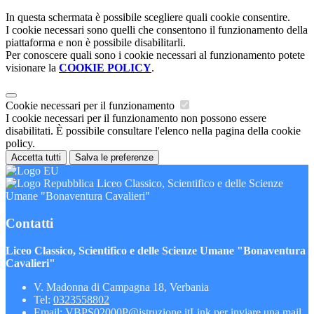
In questa schermata è possibile scegliere quali cookie consentire.
I cookie necessari sono quelli che consentono il funzionamento della
piattaforma e non è possibile disabilitarli.
Per conoscere quali sono i cookie necessari al funzionamento potete
visionare la
COOKIE POLICY
.
Cookie necessari per il funzionamento
I cookie necessari per il funzionamento non possono essere
disabilitati. È possibile consultare l'elenco nella pagina della cookie
policy.
Accetta tutti
Salva le preferenze
Liceo Classico, Scientifico e delle Scienze
Umane "Bonaventura Cavalieri"
Contatti
Liceo Classico, Scientifico e delle Scienze Umane "Bonaventura
Cavalieri"
V. Madonna di Campagna 18, Verbania
Tel:
0323558802
Email:
VBPS02000P@istruzione.it
Link per inviare una mail