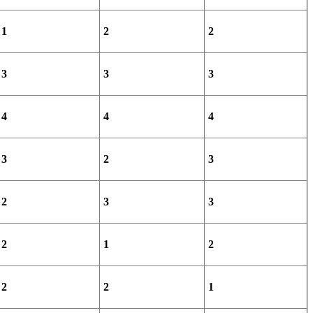
1
2
2
3
3
3
4
4
4
3
2
3
2
3
3
2
1
2
2
2
1