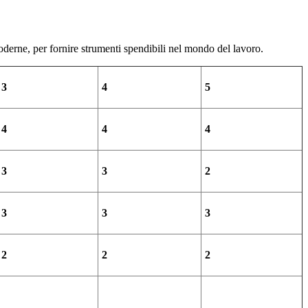
oderne, per fornire strumenti spendibili nel mondo del lavoro.
3
4
5
4
4
4
3
3
2
3
3
3
2
2
2