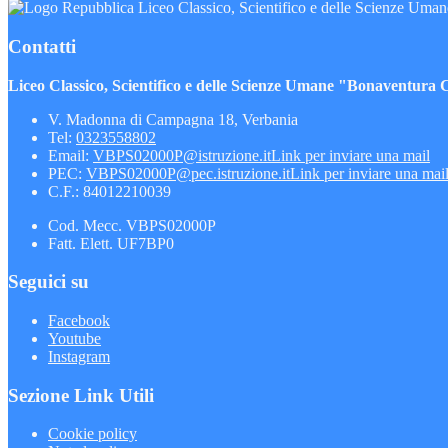
Liceo Classico, Scientifico e delle Scienze Uma
Contatti
Liceo Classico, Scientifico e delle Scienze Umane "Bonaventura 
V. Madonna di Campagna 18, Verbania
Tel:
0323558802
Email:
VBPS02000P@istruzione.it
Link per inviare una mail
PEC:
VBPS02000P@pec.istruzione.it
Link per inviare una mai
C.F.: 84012210039
Cod. Mecc. VBPS02000P
Fatt. Elett. UF7BP0
Seguici su
Facebook
Youtube
Instagram
Sezione Link Utili
Cookie policy