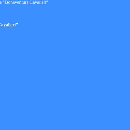
ne "Bonaventura Cavalieri"
Cavalieri"
l