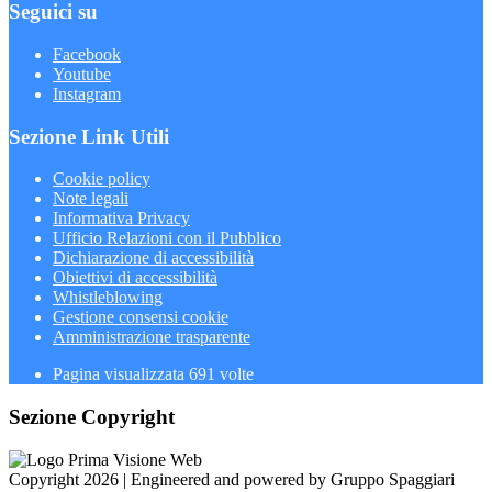
Seguici su
Facebook
Youtube
Instagram
Sezione Link Utili
Cookie policy
Note legali
Informativa Privacy
Ufficio Relazioni con il Pubblico
Dichiarazione di accessibilità
Obiettivi di accessibilità
Whistleblowing
Gestione consensi cookie
Amministrazione trasparente
Pagina visualizzata
691
volte
Sezione Copyright
Copyright 2026 | Engineered and powered by Gruppo Spaggiari