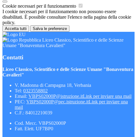
Cookie necessari per il funzionamento
I cookie necessari per il funzionamento non possono essere
disabilitati. È possibile consultare l'elenco nella pagina della cookie
policy.
Accetta tutti
Salva le preferenze
Liceo Classico, Scientifico e delle Scienze
Umane "Bonaventura Cavalieri"
Contatti
Liceo Classico, Scientifico e delle Scienze Umane "Bonaventura
Cavalieri"
V. Madonna di Campagna 18, Verbania
Tel:
0323558802
Email:
VBPS02000P@istruzione.it
Link per inviare una mail
PEC:
VBPS02000P@pec.istruzione.it
Link per inviare una
mail
C.F.: 84012210039
Cod. Mecc. VBPS02000P
Fatt. Elett. UF7BP0