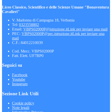
Liceo Classico, Scientifico e delle Scienze Umane "Bonaventura
Cavalieri"
V. Madonna di Campagna 18, Verbania
Tel:
0323558802
Email:
VBPS02000P@istruzione.it
Link per inviare una mail
PEC:
VBPS02000P@pec.istruzione.it
Link per inviare una
mail
C.F.: 84012210039
Cod. Mecc. VBPS02000P
Fatt. Elett. UF7BP0
Seguici su
Facebook
Youtube
Instagram
Sezione Link Utili
Cookie policy
Note legali