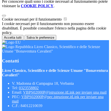
Per conoscere quali sono i cookie necessari al funzionamento potete
visionare la
COOKIE POLICY
.
Cookie necessari per il funzionamento
I cookie necessari per il funzionamento non possono essere
disabilitati. È possibile consultare l'elenco nella pagina della cookie
policy.
Accetta tutti
Salva le preferenze
Liceo Classico, Scientifico e delle Scienze
Umane "Bonaventura Cavalieri"
Contatti
Liceo Classico, Scientifico e delle Scienze Umane "Bonaventura
Cavalieri"
V. Madonna di Campagna 18, Verbania
Tel:
0323558802
Email:
VBPS02000P@istruzione.it
Link per inviare una mail
PEC:
VBPS02000P@pec.istruzione.it
Link per inviare una
mail
C.F.: 84012210039