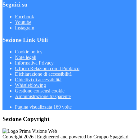
Seguici su
Facebook
Youtube
Instagram
Sezione Link Utili
Cookie policy
Note legali
Informativa Privacy
Ufficio Relazioni con il Pubblico
Dichiarazione di accessibilità
Obiettivi di accessibilità
Whistleblowing
Gestione consensi cookie
Amministrazione trasparente
Pagina visualizzata
169
volte
Sezione Copyright
Copyright 2026 | Engineered and powered by Gruppo Spaggiari