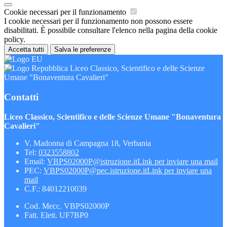
Cookie necessari per il funzionamento
I cookie necessari per il funzionamento non possono essere
disabilitati. È possibile consultare l'elenco nella pagina della cookie
policy.
Accetta tutti
Salva le preferenze
Liceo Classico, Scientifico e delle Scienze
Umane "Bonaventura Cavalieri"
Contatti
Liceo Classico, Scientifico e delle Scienze Umane "Bonaventura
Cavalieri"
V. Madonna di Campagna 18, Verbania
Tel:
0323558802
Email:
VBPS02000P@istruzione.it
Link per inviare una mail
PEC:
VBPS02000P@pec.istruzione.it
Link per inviare una
mail
C.F.: 84012210039
Cod. Mecc. VBPS02000P
Fatt. Elett. UF7BP0