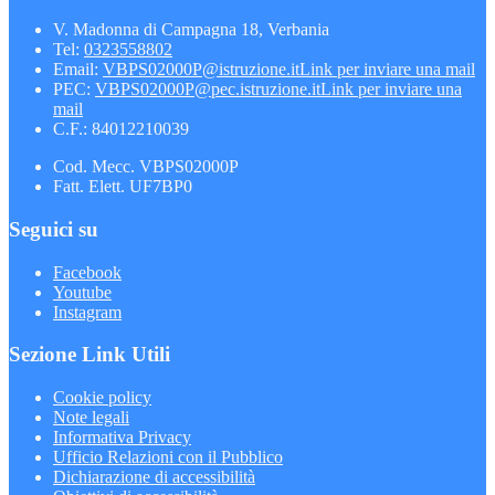
V. Madonna di Campagna 18, Verbania
Tel:
0323558802
Email:
VBPS02000P@istruzione.it
Link per inviare una mail
PEC:
VBPS02000P@pec.istruzione.it
Link per inviare una
mail
C.F.: 84012210039
Cod. Mecc. VBPS02000P
Fatt. Elett. UF7BP0
Seguici su
Facebook
Youtube
Instagram
Sezione Link Utili
Cookie policy
Note legali
Informativa Privacy
Ufficio Relazioni con il Pubblico
Dichiarazione di accessibilità