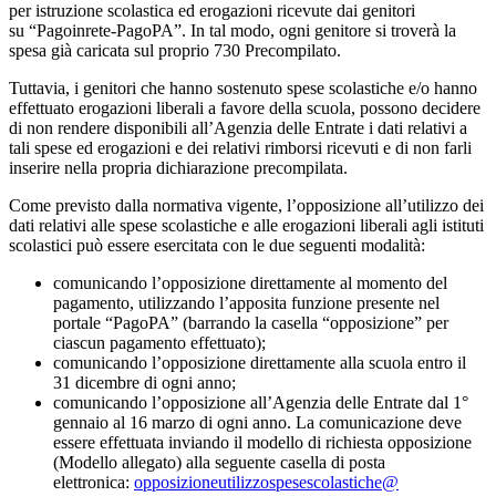
per istruzione scolastica ed erogazioni ricevute dai genitori
su
“Pagoinrete-PagoPA”.
In tal modo, ogni genitore si troverà
la
spesa già caricata sul proprio 730 Precompilato
.
Tuttavia, i genitori che hanno sostenuto spese scolastiche e/o hanno
effettuato erogazioni liberali a favore della scuola, possono decidere
di non rendere disponibili all’Agenzia delle Entrate i dati relativi a
tali spese ed erogazioni e dei relativi rimborsi ricevuti e di non farli
inserire nella propria dichiarazione precompilata.
Come previsto dalla normativa vigente, l’opposizione all’utilizzo dei
dati relativi alle spese scolastiche e alle erogazioni liberali agli istituti
scolastici può essere esercitata con le due seguenti modalità:
comunicando l’opposizione
direttamente al momento del
pagamento
, utilizzando l’apposita funzione presente nel
portale “PagoPA” (barrando la casella “opposizione” per
ciascun pagamento effettuato);
comunicando l’opposizione direttamente alla scuola
entro il
31 dicembre di ogni anno
;
comunicando l’opposizione all’Agenzia delle Entrate
dal 1°
gennaio al 16 marzo di ogni anno.
La comunicazione deve
essere effettuata inviando il modello di richiesta opposizione
(Modello allegato) alla seguente casella di posta
elettronica:
opposizioneutiliz
zospesescolastiche@