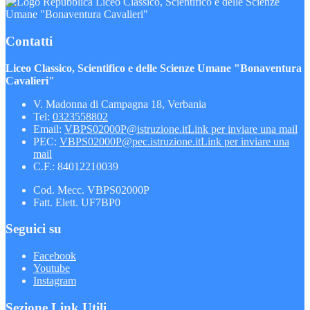
Liceo Classico, Scientifico e delle Scienze
Umane "Bonaventura Cavalieri"
Contatti
Liceo Classico, Scientifico e delle Scienze Umane "Bonaventura
Cavalieri"
V. Madonna di Campagna 18, Verbania
Tel:
0323558802
Email:
VBPS02000P@istruzione.it
Link per inviare una mail
PEC:
VBPS02000P@pec.istruzione.it
Link per inviare una
mail
C.F.: 84012210039
Cod. Mecc. VBPS02000P
Fatt. Elett. UF7BP0
Seguici su
Facebook
Youtube
Instagram
Sezione Link Utili