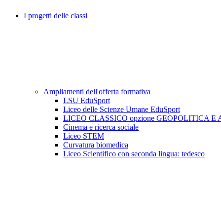
I progetti delle classi
Ampliamenti dell'offerta formativa
LSU EduSport
Liceo delle Scienze Umane EduSport
LICEO CLASSICO opzione GEOPOLITICA E
Cinema e ricerca sociale
Liceo STEM
Curvatura biomedica
Liceo Scientifico con seconda lingua: tedesco