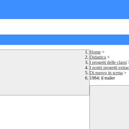
Home
>
Didattica
>
I progetti delle classi
I nostri progetti extra
Di nuovo in scena
>
1984: il trailer