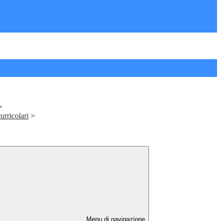
>
curricolari
>
Menu di navigazione