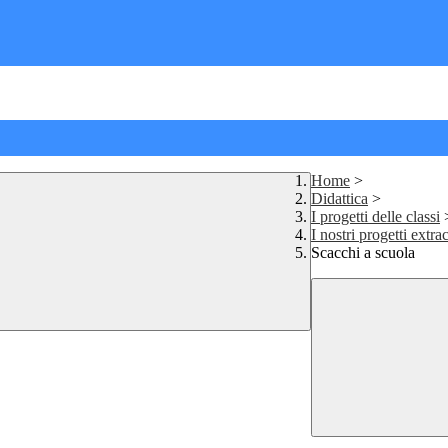
Home
>
Didattica
>
I progetti delle classi
I nostri progetti extra
Scacchi a scuola