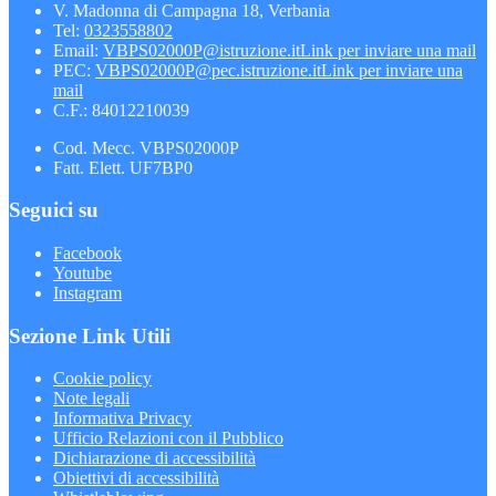
V. Madonna di Campagna 18, Verbania
Tel:
0323558802
Email:
VBPS02000P@istruzione.it
Link per inviare una mail
PEC:
VBPS02000P@pec.istruzione.it
Link per inviare una
mail
C.F.: 84012210039
Cod. Mecc. VBPS02000P
Fatt. Elett. UF7BP0
Seguici su
Facebook
Youtube
Instagram
Sezione Link Utili
Cookie policy
Note legali
Informativa Privacy
Ufficio Relazioni con il Pubblico
Dichiarazione di accessibilità
Obiettivi di accessibilità