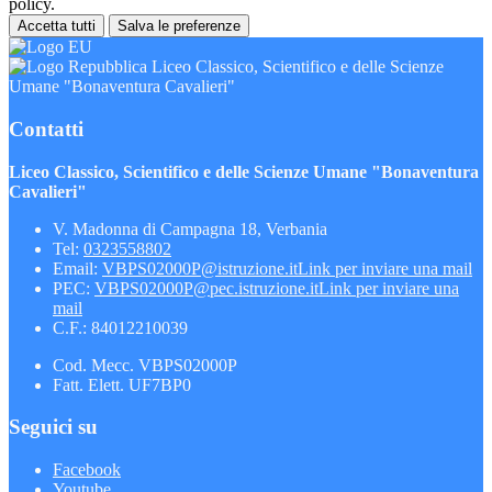
policy.
Accetta tutti
Salva le preferenze
Liceo Classico, Scientifico e delle Scienze
Umane "Bonaventura Cavalieri"
Contatti
Liceo Classico, Scientifico e delle Scienze Umane "Bonaventura
Cavalieri"
V. Madonna di Campagna 18, Verbania
Tel:
0323558802
Email:
VBPS02000P@istruzione.it
Link per inviare una mail
PEC:
VBPS02000P@pec.istruzione.it
Link per inviare una
mail
C.F.: 84012210039
Cod. Mecc. VBPS02000P
Fatt. Elett. UF7BP0
Seguici su
Facebook
Youtube