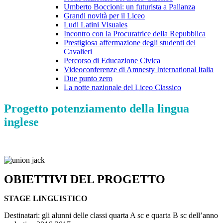
Umberto Boccioni: un futurista a Pallanza
Grandi novità per il Liceo
Ludi Latini Visuales
Incontro con la Procuratrice della Repubblica
Prestigiosa affermazione degli studenti del
Cavalieri
Percorso di Educazione Civica
Videoconferenze di Amnesty International Italia
Due punto zero
La notte nazionale del Liceo Classico
Progetto potenziamento della lingua
inglese
OBIETTIVI DEL PROGETTO
STAGE LINGUISTICO
Destinatari: gli alunni delle classi quarta A sc e quarta B sc dell’anno