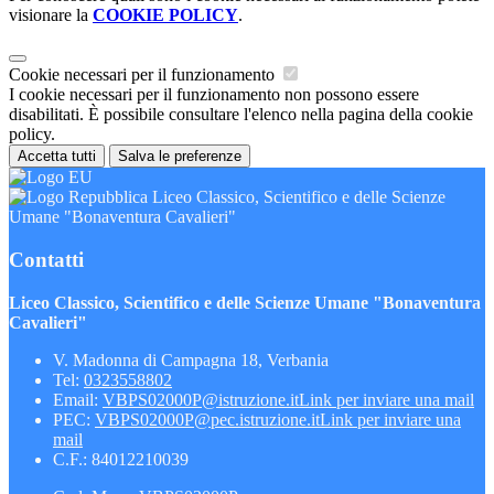
visionare la
COOKIE POLICY
.
Cookie necessari per il funzionamento
I cookie necessari per il funzionamento non possono essere
disabilitati. È possibile consultare l'elenco nella pagina della cookie
policy.
Accetta tutti
Salva le preferenze
Liceo Classico, Scientifico e delle Scienze
Umane "Bonaventura Cavalieri"
Contatti
Liceo Classico, Scientifico e delle Scienze Umane "Bonaventura
Cavalieri"
V. Madonna di Campagna 18, Verbania
Tel:
0323558802
Email:
VBPS02000P@istruzione.it
Link per inviare una mail
PEC:
VBPS02000P@pec.istruzione.it
Link per inviare una
mail
C.F.: 84012210039