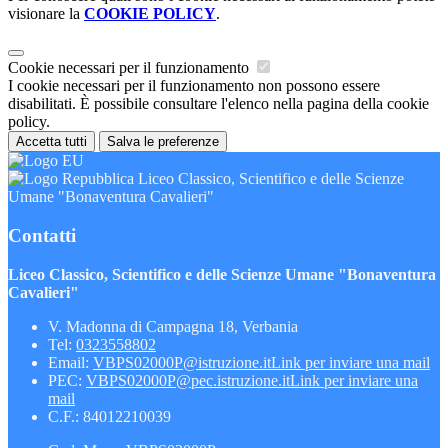
visionare la
COOKIE POLICY
.
Cookie necessari per il funzionamento
I cookie necessari per il funzionamento non possono essere
disabilitati. È possibile consultare l'elenco nella pagina della cookie
policy.
Accetta tutti
Salva le preferenze
Liceo Classico, Scientifico e delle Scienze
Umane "Bonaventura Cavalieri"
Contatti
Liceo Classico, Scientifico e delle Scienze Umane "Bonaventura
Cavalieri"
V. Madonna di Campagna 18, Verbania
Tel:
0323558802
Email:
VBPS02000P@istruzione.it
Link per inviare una mail
PEC:
VBPS02000P@pec.istruzione.it
Link per inviare una
mail
C.F.: 84012210039