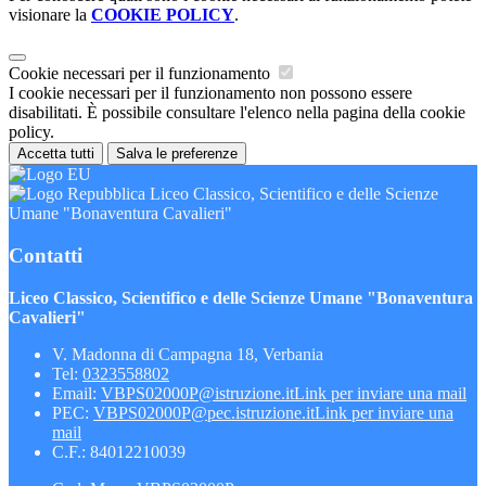
visionare la
COOKIE POLICY
.
Cookie necessari per il funzionamento
I cookie necessari per il funzionamento non possono essere
disabilitati. È possibile consultare l'elenco nella pagina della cookie
policy.
Accetta tutti
Salva le preferenze
Liceo Classico, Scientifico e delle Scienze
Umane "Bonaventura Cavalieri"
Contatti
Liceo Classico, Scientifico e delle Scienze Umane "Bonaventura
Cavalieri"
V. Madonna di Campagna 18, Verbania
Tel:
0323558802
Email:
VBPS02000P@istruzione.it
Link per inviare una mail
PEC:
VBPS02000P@pec.istruzione.it
Link per inviare una
mail
C.F.: 84012210039