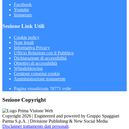
Facebook
Youtube
Instagram
Sezione Link Utili
Cookie policy
Note legali
Informativa Privacy
Ufficio Relazioni con il Pubblico
Dichiarazione di accessibilità
Obiettivi di accessibilità
Whistleblowing
Gestione consensi cookie
Amministrazione trasparente
Pagina visualizzata
78771
volte
Sezione Copyright
Copyright 2026 | Engineered and powered by Gruppo Spaggiari
Parma S.p.A. | Divisione Publishing & New Social Media
Disclaimer trattamento dati personali