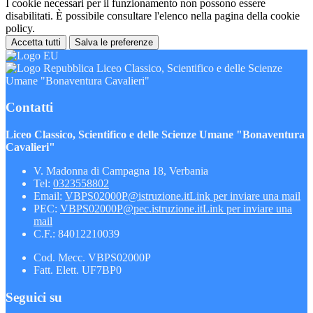
I cookie necessari per il funzionamento non possono essere
disabilitati. È possibile consultare l'elenco nella pagina della cookie
policy.
Accetta tutti
Salva le preferenze
Liceo Classico, Scientifico e delle Scienze
Umane "Bonaventura Cavalieri"
Contatti
Liceo Classico, Scientifico e delle Scienze Umane "Bonaventura
Cavalieri"
V. Madonna di Campagna 18, Verbania
Tel:
0323558802
Email:
VBPS02000P@istruzione.it
Link per inviare una mail
PEC:
VBPS02000P@pec.istruzione.it
Link per inviare una
mail
C.F.: 84012210039
Cod. Mecc. VBPS02000P
Fatt. Elett. UF7BP0
Seguici su