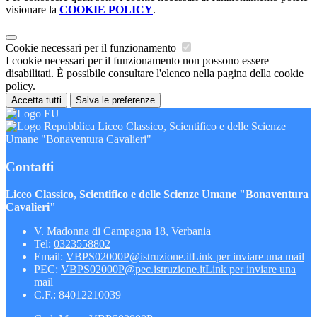
visionare la
COOKIE POLICY
.
Cookie necessari per il funzionamento
I cookie necessari per il funzionamento non possono essere
disabilitati. È possibile consultare l'elenco nella pagina della cookie
policy.
Accetta tutti
Salva le preferenze
Liceo Classico, Scientifico e delle Scienze
Umane "Bonaventura Cavalieri"
Contatti
Liceo Classico, Scientifico e delle Scienze Umane "Bonaventura
Cavalieri"
V. Madonna di Campagna 18, Verbania
Tel:
0323558802
Email:
VBPS02000P@istruzione.it
Link per inviare una mail
PEC:
VBPS02000P@pec.istruzione.it
Link per inviare una
mail
C.F.: 84012210039