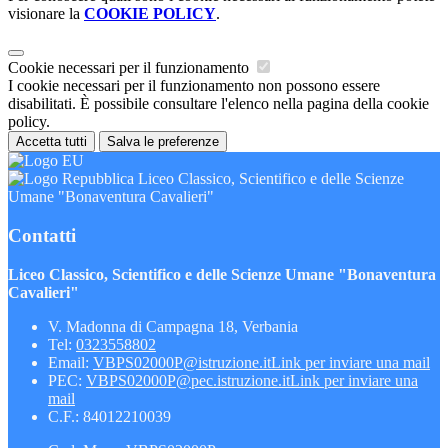
visionare la
COOKIE POLICY
.
Cookie necessari per il funzionamento
I cookie necessari per il funzionamento non possono essere
disabilitati. È possibile consultare l'elenco nella pagina della cookie
policy.
Accetta tutti
Salva le preferenze
Liceo Classico, Scientifico e delle Scienze
Umane "Bonaventura Cavalieri"
Contatti
Liceo Classico, Scientifico e delle Scienze Umane "Bonaventura
Cavalieri"
V. Madonna di Campagna 18, Verbania
Tel:
0323558802
Email:
VBPS02000P@istruzione.it
Link per inviare una mail
PEC:
VBPS02000P@pec.istruzione.it
Link per inviare una
mail
C.F.: 84012210039