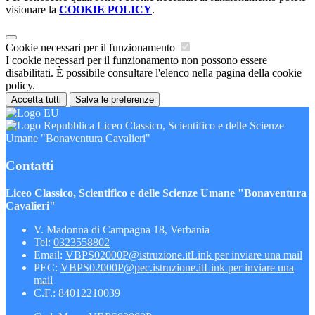
visionare la
COOKIE POLICY
.
Cookie necessari per il funzionamento
I cookie necessari per il funzionamento non possono essere
disabilitati. È possibile consultare l'elenco nella pagina della cookie
policy.
Accetta tutti
Salva le preferenze
Liceo Classico, Scientifico e delle Scienze
Umane "Bonaventura Cavalieri"
Contatti
Liceo Classico, Scientifico e delle Scienze Umane "Bonaventura
Cavalieri"
V. Madonna di Campagna 18, Verbania
Tel:
0323558802
Email:
VBPS02000P@istruzione.it
Link per inviare una mail
PEC:
VBPS02000P@pec.istruzione.it
Link per inviare una
mail
C.F.: 84012210039