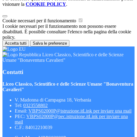
visionare la
COOKIE POLICY
.
Cookie necessari per il funzionamento
I cookie necessari per il funzionamento non possono essere
disabilitati. È possibile consultare l'elenco nella pagina della cookie
policy.
Accetta tutti
Salva le preferenze
Liceo Classico, Scientifico e delle Scienze
Umane "Bonaventura Cavalieri"
Contatti
Liceo Classico, Scientifico e delle Scienze Umane "Bonaventura
Cavalieri"
V. Madonna di Campagna 18, Verbania
Tel:
0323558802
Email:
VBPS02000P@istruzione.it
Link per inviare una mail
PEC:
VBPS02000P@pec.istruzione.it
Link per inviare una
mail
C.F.: 84012210039