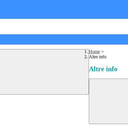
Home
>
Altre info
Altre info