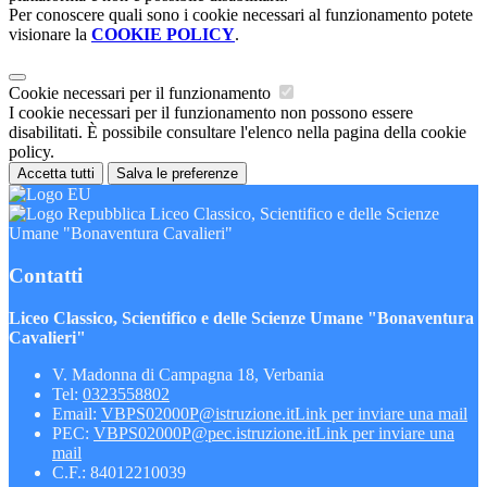
Per conoscere quali sono i cookie necessari al funzionamento potete
visionare la
COOKIE POLICY
.
Cookie necessari per il funzionamento
I cookie necessari per il funzionamento non possono essere
disabilitati. È possibile consultare l'elenco nella pagina della cookie
policy.
Accetta tutti
Salva le preferenze
Liceo Classico, Scientifico e delle Scienze
Umane "Bonaventura Cavalieri"
Contatti
Liceo Classico, Scientifico e delle Scienze Umane "Bonaventura
Cavalieri"
V. Madonna di Campagna 18, Verbania
Tel:
0323558802
Email:
VBPS02000P@istruzione.it
Link per inviare una mail
PEC:
VBPS02000P@pec.istruzione.it
Link per inviare una
mail
C.F.: 84012210039