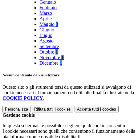
Gennaio
Febbraio
Marzo
Aprile
Maggio
3
Giugno
Luglio
Agosto
Settembre
Ottobre
1
Novembre
1
Dicembre
1
Nessun contenuto da visualizzare
Questo sito o gli strumenti terzi da questo utilizzati si avvalgono di
cookie necessari al funzionamento ed utili alle finalità illustrate nella
COOKIE POLICY
.
Personalizza
Rifiuta tutti
i cookies
Accetta tutti
i cookies
Gestione cookie
In questa schermata è possibile scegliere quali cookie consentire.
I cookie necessari sono quelli che consentono il funzionamento della
piattaforma e non è possibile disabilitarli.