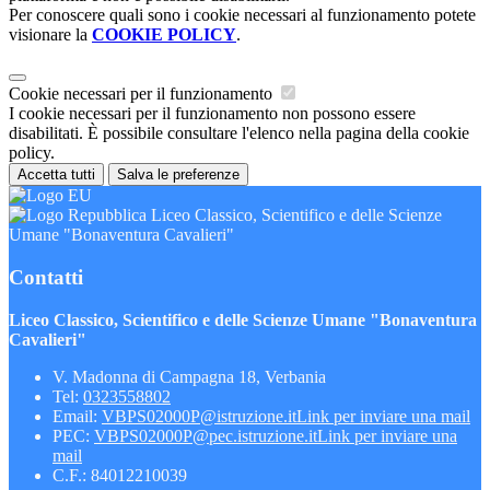
Per conoscere quali sono i cookie necessari al funzionamento potete
visionare la
COOKIE POLICY
.
Cookie necessari per il funzionamento
I cookie necessari per il funzionamento non possono essere
disabilitati. È possibile consultare l'elenco nella pagina della cookie
policy.
Accetta tutti
Salva le preferenze
Liceo Classico, Scientifico e delle Scienze
Umane "Bonaventura Cavalieri"
Contatti
Liceo Classico, Scientifico e delle Scienze Umane "Bonaventura
Cavalieri"
V. Madonna di Campagna 18, Verbania
Tel:
0323558802
Email:
VBPS02000P@istruzione.it
Link per inviare una mail
PEC:
VBPS02000P@pec.istruzione.it
Link per inviare una
mail
C.F.: 84012210039