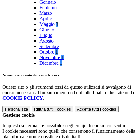
Gennaio
Febbraio
Marzo
Aprile
Maggio
3
Giugno
Luglio
Agosto
Settembre
Ottobre
1
Novembre
1
Dicembre
1
Nessun contenuto da visualizzare
Questo sito o gli strumenti terzi da questo utilizzati si avvalgono di
cookie necessari al funzionamento ed utili alle finalità illustrate nella
COOKIE POLICY
.
Personalizza
Rifiuta tutti
i cookies
Accetta tutti
i cookies
Gestione cookie
In questa schermata è possibile scegliere quali cookie consentire.
I cookie necessari sono quelli che consentono il funzionamento della
piattaforma e non è possibile disabilitarli.