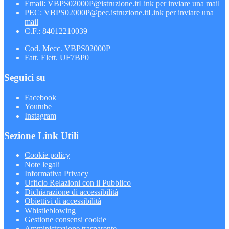
Email:
VBPS02000P@istruzione.it
Link per inviare una mail
PEC:
VBPS02000P@pec.istruzione.it
Link per inviare una
mail
C.F.: 84012210039
Cod. Mecc. VBPS02000P
Fatt. Elett. UF7BP0
Seguici su
Facebook
Youtube
Instagram
Sezione Link Utili
Cookie policy
Note legali
Informativa Privacy
Ufficio Relazioni con il Pubblico
Dichiarazione di accessibilità
Obiettivi di accessibilità
Whistleblowing
Gestione consensi cookie
Amministrazione trasparente