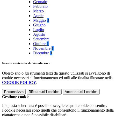
Gennaio
Febbraio
Marzo
Aprile
Maggio
3
Giugno
Luglio
Agosto
Settembre
Ottobre
1
Novembre
1
Dicembre
1
Nessun contenuto da visualizzare
Questo sito o gli strumenti terzi da questo utilizzati si avvalgono di
cookie necessari al funzionamento ed utili alle finalità illustrate nella
COOKIE POLICY
.
Personalizza
Rifiuta tutti
i cookies
Accetta tutti
i cookies
Gestione cookie
In questa schermata è possibile scegliere quali cookie consentire.
I cookie necessari sono quelli che consentono il funzionamento della
piattaforma e non è possibile disabilitarli.