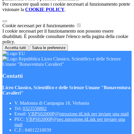
Per conoscere quali sono i cookie necessari al funzionamento potete
visionare la
COOKIE POLICY
.
Cookie necessari per il funzionamento
I cookie necessari per il funzionamento non possono essere
disabilitati. È possibile consultare l'elenco nella pagina della cookie
policy.
Accetta tutti
Salva le preferenze
Liceo Classico, Scientifico e delle Scienze
Umane "Bonaventura Cavalieri"
Contatti
Liceo Classico, Scientifico e delle Scienze Umane "Bonaventura
Cavalieri"
V. Madonna di Campagna 18, Verbania
Tel:
0323558802
Email:
VBPS02000P@istruzione.it
Link per inviare una mail
PEC:
VBPS02000P@pec.istruzione.it
Link per inviare una
mail
C.F.: 84012210039