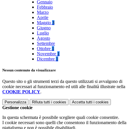
Gennaio
Febbraio
Marzo
Aprile
Maggio
3
Giugno
Luglio
Agosto
Settembre
Ottobre
1
Novembre
1
Dicembre
1
Nessun contenuto da visualizzare
Questo sito o gli strumenti terzi da questo utilizzati si avvalgono di
cookie necessari al funzionamento ed utili alle finalità illustrate nella
COOKIE POLICY
.
Personalizza
Rifiuta tutti
i cookies
Accetta tutti
i cookies
Gestione cookie
In questa schermata è possibile scegliere quali cookie consentire.
I cookie necessari sono quelli che consentono il funzionamento della
piattaforma e non è possibile disabilitarli.