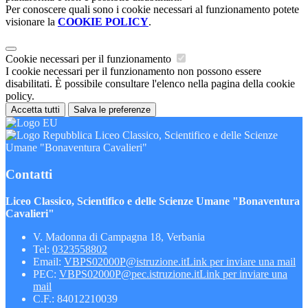
Per conoscere quali sono i cookie necessari al funzionamento potete
visionare la
COOKIE POLICY
.
Cookie necessari per il funzionamento
I cookie necessari per il funzionamento non possono essere
disabilitati. È possibile consultare l'elenco nella pagina della cookie
policy.
Accetta tutti
Salva le preferenze
Liceo Classico, Scientifico e delle Scienze
Umane "Bonaventura Cavalieri"
Contatti
Liceo Classico, Scientifico e delle Scienze Umane "Bonaventura
Cavalieri"
V. Madonna di Campagna 18, Verbania
Tel:
0323558802
Email:
VBPS02000P@istruzione.it
Link per inviare una mail
PEC:
VBPS02000P@pec.istruzione.it
Link per inviare una
mail
C.F.: 84012210039