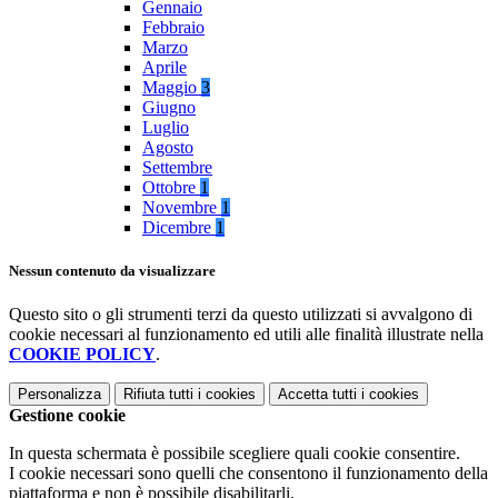
Gennaio
Febbraio
Marzo
Aprile
Maggio
3
Giugno
Luglio
Agosto
Settembre
Ottobre
1
Novembre
1
Dicembre
1
Nessun contenuto da visualizzare
Questo sito o gli strumenti terzi da questo utilizzati si avvalgono di
cookie necessari al funzionamento ed utili alle finalità illustrate nella
COOKIE POLICY
.
Personalizza
Rifiuta tutti
i cookies
Accetta tutti
i cookies
Gestione cookie
In questa schermata è possibile scegliere quali cookie consentire.
I cookie necessari sono quelli che consentono il funzionamento della
piattaforma e non è possibile disabilitarli.