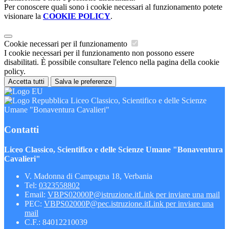
Per conoscere quali sono i cookie necessari al funzionamento potete
visionare la
COOKIE POLICY
.
Cookie necessari per il funzionamento
I cookie necessari per il funzionamento non possono essere
disabilitati. È possibile consultare l'elenco nella pagina della cookie
policy.
Accetta tutti
Salva le preferenze
Liceo Classico, Scientifico e delle Scienze
Umane "Bonaventura Cavalieri"
Contatti
Liceo Classico, Scientifico e delle Scienze Umane "Bonaventura
Cavalieri"
V. Madonna di Campagna 18, Verbania
Tel:
0323558802
Email:
VBPS02000P@istruzione.it
Link per inviare una mail
PEC:
VBPS02000P@pec.istruzione.it
Link per inviare una
mail
C.F.: 84012210039