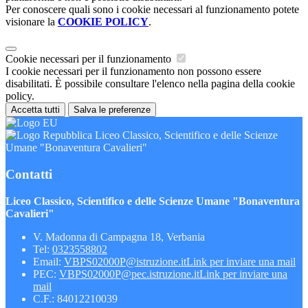
Per conoscere quali sono i cookie necessari al funzionamento potete
visionare la
COOKIE POLICY
.
Cookie necessari per il funzionamento
I cookie necessari per il funzionamento non possono essere
disabilitati. È possibile consultare l'elenco nella pagina della cookie
policy.
Accetta tutti
Salva le preferenze
Liceo Classico, Scientifico e delle Scienze
Umane "Bonaventura Cavalieri"
Contatti
Liceo Classico, Scientifico e delle Scienze Umane "Bonaventura
Cavalieri"
V. Madonna di Campagna 18, Verbania
Tel:
0323558802
Email:
VBPS02000P@istruzione.it
Link per inviare una mail
PEC:
VBPS02000P@pec.istruzione.it
Link per inviare una
mail
C.F.: 84012210039