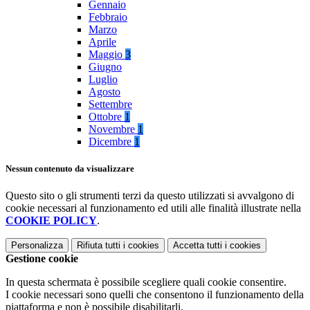
Gennaio
Febbraio
Marzo
Aprile
Maggio
3
Giugno
Luglio
Agosto
Settembre
Ottobre
1
Novembre
1
Dicembre
1
Nessun contenuto da visualizzare
Questo sito o gli strumenti terzi da questo utilizzati si avvalgono di
cookie necessari al funzionamento ed utili alle finalità illustrate nella
COOKIE POLICY
.
Personalizza
Rifiuta tutti
i cookies
Accetta tutti
i cookies
Gestione cookie
In questa schermata è possibile scegliere quali cookie consentire.
I cookie necessari sono quelli che consentono il funzionamento della
piattaforma e non è possibile disabilitarli.