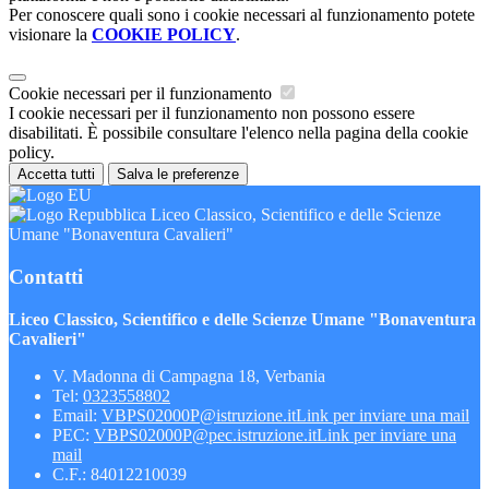
Per conoscere quali sono i cookie necessari al funzionamento potete
visionare la
COOKIE POLICY
.
Cookie necessari per il funzionamento
I cookie necessari per il funzionamento non possono essere
disabilitati. È possibile consultare l'elenco nella pagina della cookie
policy.
Accetta tutti
Salva le preferenze
Liceo Classico, Scientifico e delle Scienze
Umane "Bonaventura Cavalieri"
Contatti
Liceo Classico, Scientifico e delle Scienze Umane "Bonaventura
Cavalieri"
V. Madonna di Campagna 18, Verbania
Tel:
0323558802
Email:
VBPS02000P@istruzione.it
Link per inviare una mail
PEC:
VBPS02000P@pec.istruzione.it
Link per inviare una
mail
C.F.: 84012210039