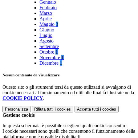
Gennaio
Febbraio
Marzo
Aprile
Maggio
3
Giugno
Luglio
Agosto
Settembre
Ottobre
1
Novembre
1
Dicembre
1
Nessun contenuto da visualizzare
Questo sito o gli strumenti terzi da questo utilizzati si avvalgono di
cookie necessari al funzionamento ed utili alle finalità illustrate nella
COOKIE POLICY
.
Personalizza
Rifiuta tutti
i cookies
Accetta tutti
i cookies
Gestione cookie
In questa schermata è possibile scegliere quali cookie consentire.
I cookie necessari sono quelli che consentono il funzionamento della
piattaforma e non è possibile disabilitarli.