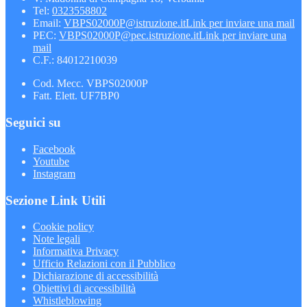
Tel:
0323558802
Email:
VBPS02000P@istruzione.it
Link per inviare una mail
PEC:
VBPS02000P@pec.istruzione.it
Link per inviare una
mail
C.F.: 84012210039
Cod. Mecc. VBPS02000P
Fatt. Elett. UF7BP0
Seguici su
Facebook
Youtube
Instagram
Sezione Link Utili
Cookie policy
Note legali
Informativa Privacy
Ufficio Relazioni con il Pubblico
Dichiarazione di accessibilità
Obiettivi di accessibilità
Whistleblowing