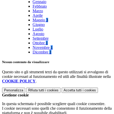
Gennaio
Febbraio
Marzo
Aprile
Maggio
3
Giugno
Luglio
Agosto
Settembre
Ottobre
1
Novembre
1
Dicembre
1
Nessun contenuto da visualizzare
Questo sito o gli strumenti terzi da questo utilizzati si avvalgono di
cookie necessari al funzionamento ed utili alle finalità illustrate nella
COOKIE POLICY
.
Personalizza
Rifiuta tutti
i cookies
Accetta tutti
i cookies
Gestione cookie
In questa schermata è possibile scegliere quali cookie consentire.
I cookie necessari sono quelli che consentono il funzionamento della
piattaforma e non è possibile disabilitarli.