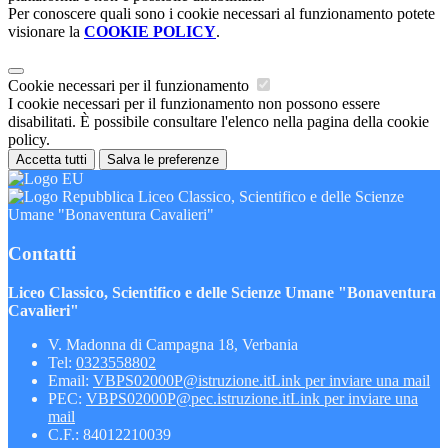
Per conoscere quali sono i cookie necessari al funzionamento potete
visionare la
COOKIE POLICY
.
Cookie necessari per il funzionamento
I cookie necessari per il funzionamento non possono essere
disabilitati. È possibile consultare l'elenco nella pagina della cookie
policy.
Accetta tutti
Salva le preferenze
Liceo Classico, Scientifico e delle Scienze
Umane "Bonaventura Cavalieri"
Contatti
Liceo Classico, Scientifico e delle Scienze Umane "Bonaventura
Cavalieri"
V. Madonna di Campagna 18, Verbania
Tel:
0323558802
Email:
VBPS02000P@istruzione.it
Link per inviare una mail
PEC:
VBPS02000P@pec.istruzione.it
Link per inviare una
mail
C.F.: 84012210039