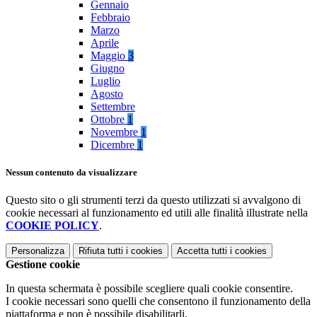
Gennaio
Febbraio
Marzo
Aprile
Maggio
3
Giugno
Luglio
Agosto
Settembre
Ottobre
1
Novembre
1
Dicembre
1
Nessun contenuto da visualizzare
Questo sito o gli strumenti terzi da questo utilizzati si avvalgono di
cookie necessari al funzionamento ed utili alle finalità illustrate nella
COOKIE POLICY
.
Personalizza
Rifiuta tutti
i cookies
Accetta tutti
i cookies
Gestione cookie
In questa schermata è possibile scegliere quali cookie consentire.
I cookie necessari sono quelli che consentono il funzionamento della
piattaforma e non è possibile disabilitarli.