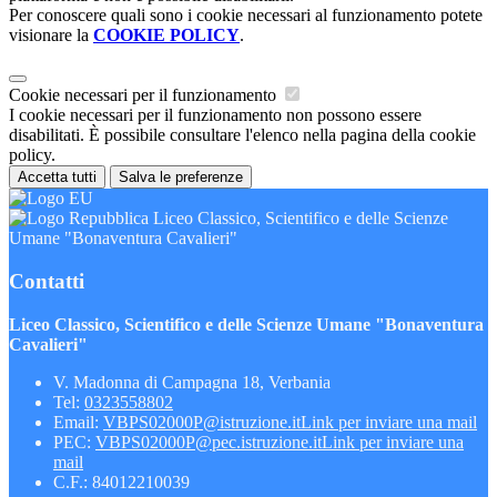
Per conoscere quali sono i cookie necessari al funzionamento potete
visionare la
COOKIE POLICY
.
Cookie necessari per il funzionamento
I cookie necessari per il funzionamento non possono essere
disabilitati. È possibile consultare l'elenco nella pagina della cookie
policy.
Accetta tutti
Salva le preferenze
Liceo Classico, Scientifico e delle Scienze
Umane "Bonaventura Cavalieri"
Contatti
Liceo Classico, Scientifico e delle Scienze Umane "Bonaventura
Cavalieri"
V. Madonna di Campagna 18, Verbania
Tel:
0323558802
Email:
VBPS02000P@istruzione.it
Link per inviare una mail
PEC:
VBPS02000P@pec.istruzione.it
Link per inviare una
mail
C.F.: 84012210039